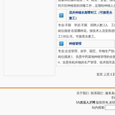
设备和所播种物资； 4、检查、督促、指
药片区种植前的消毒工作，定期给种植人员
花卉种植长期零时工（可接受夫
妻工）
专业:不限 学历:不限 招聘人数:2人 工
岗位描述:在苗圃种花。按技术人员安排进
工130元/天。可接受夫妻工。
种植管理
专业:企业管理、农学、园艺、作物生产技术
岗位描述:1、负责中药基地种植管理的全
4、负责有机作物的生产管理、技术指导及
2
首页 上页
1
关于我们
|
联系我们
|
服务条
手
5A农业人才网
版权所有,未经许
站内搜索: