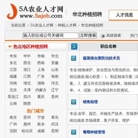
华北种植招聘
人才信息
当前位置
5A农业人才网
种植人才网
华北种植招聘
>
>
>
高级搜索
热门
职位名称
热点地区种植招聘
华东
华中
华南
华北
蔬菜病虫害防治技术员
东北
西北
西南
安徽
江苏
浙江
上海
山东
专业:植物保护、农业昆虫与害虫防治、植物
福建
江西
广东
海南
岗位描述:核心职责： 1、制定植保方案
河南
湖北
湖南
河北
案。 3、建立补充完善植保清单。除植
北京
天津
内蒙古
辽宁
单。 4、试验：室内测试和大田测试。
黑龙江
四川
重庆
贵州
销售助理
云南
陕西
热门城市
专业:农学、园艺、作物生产技术、市场营销
南京
苏州
宁波
青岛
岗位描述:市场调查，客户开发、维护
广州
惠州
新乡
武汉
沈阳
哈尔滨
成都
昆明
葡萄种植管理