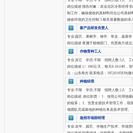
专业:不限 学历:中专 招聘人数:1人 工
岗位描述:报告对象：农业北区冷库经理 
制工作，确保接收的原材料符合公司原材料的质
接收环境的卫生控制 5.相关质量数据的录入 6
新产品研发负责人
专业:园艺、果树学、林学、草业、蔬菜学 
岗位描述:隶属于植物部门，负责南方或
作物育种工人
专业:其它 学历:不限 招聘人数:3人 工
岗位描述:1）100元/天，每天8-10小
点：山东寿光 联系电话：18526185839(
种植经理
专业:不限 学历:不限 招聘人数:2人 工
岗位描述: 岗位职责： 1、按照公司用
的核算； 3、负责全面技术管理工作，现
领团队完成基地的种植任务及技术管理。
急招市场部经理
专业:农学、园艺、作物生产技术、市场营销