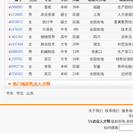
A988901
男
畜牧
本科
30年
福建
生产部经
A216685
男
农业资源
硕士
应届
上海
人力资源
X816672
女
统计学
硕士
应届
全国各地
畜禽繁育技
G476101
男
计算机
中专
4年
全国各地
技术员
C461364
女
植物营养
高中
应届
四川
业务员
A457464
女
林业技术
大专
20年
湖北
外贸业务
A888285
男
机械制造
中专
15年
张家口
生产加工
L320792
男
其它
大专
18年
全国各地
销售区域
M992734
女
兽医
本科
应届
安徽
兽药化验
R350103
男
其它
本科
21年
全国各地
总经理
热门地区乳业人才网
华东
华北
山东
关于我们
|
联系我们
|
服务条
手
5A农业人才网
版权所有,未经许
站内搜索: