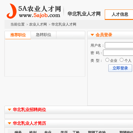
华北乳业人才网
人才信息
当前位置
农业人才网
华北乳业人才网
>
>
急聘职位
推荐职位
会员登录
用户名：
密 码：
类 型：
企业
个人
华北乳业招聘岗位
华北乳业人才简历
编号
性别
专业
学历
工龄
期望工作地
期望岗