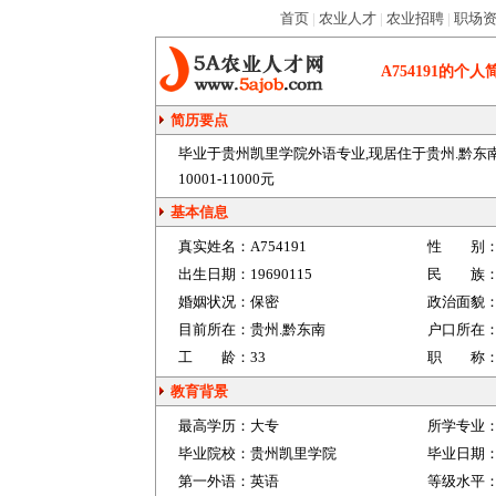
首页
|
农业人才
|
农业招聘
|
职场
A754191
的个人
简历要点
毕业于贵州凯里学院外语专业,现居住于贵州.黔东
10001-11000元
基本信息
真实姓名：
A754191
性 别
出生日期：
19690115
民 族
婚姻状况：
保密
政治面貌
目前所在：
贵州.黔东南
户口所在
工 龄：
33
职 称
教育背景
最高学历：
大专
所学专业
毕业院校：
贵州凯里学院
毕业日期
第一外语：
英语
等级水平