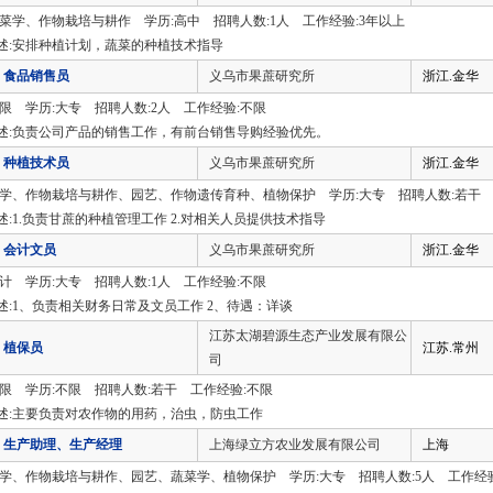
蔬菜学、作物栽培与耕作 学历:高中 招聘人数:1人 工作经验:3年以上
述:安排种植计划，蔬菜的种植技术指导
食品销售员
义乌市果蔗研究所
浙江.金华
不限 学历:大专 招聘人数:2人 工作经验:不限
述:负责公司产品的销售工作，有前台销售导购经验优先。
种植技术员
义乌市果蔗研究所
浙江.金华
农学、作物栽培与耕作、园艺、作物遗传育种、植物保护 学历:大专 招聘人数:若干 
述:1.负责甘蔗的种植管理工作 2.对相关人员提供技术指导
会计文员
义乌市果蔗研究所
浙江.金华
会计 学历:大专 招聘人数:1人 工作经验:不限
述:1、负责相关财务日常及文员工作 2、待遇：详谈
江苏太湖碧源生态产业发展有限公
植保员
江苏.常州
司
不限 学历:不限 招聘人数:若干 工作经验:不限
述:主要负责对农作物的用药，治虫，防虫工作
生产助理、生产经理
上海绿立方农业发展有限公司
上海
农学、作物栽培与耕作、园艺、蔬菜学、植物保护 学历:大专 招聘人数:5人 工作经验