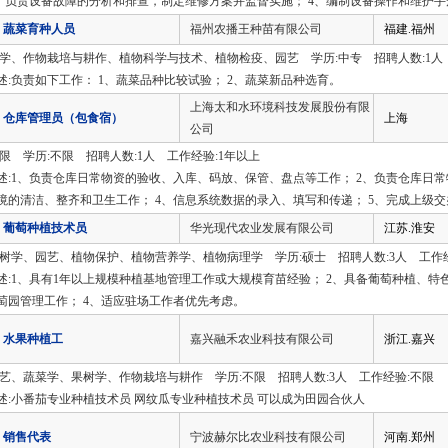
3、负责设备故障的分析和排查，制定维修方案并监督实施； 4、编制设备操作和维护
蔬菜育种人员
福州农播王种苗有限公司
福建.福州
农学、作物栽培与耕作、植物科学与技术、植物检疫、园艺 学历:中专 招聘人数:1人
述:负责如下工作： 1、蔬菜品种比较试验； 2、蔬菜新品种选育。
上海太和水环境科技发展股份有限
仓库管理员（包食宿）
上海
公司
不限 学历:不限 招聘人数:1人 工作经验:1年以上
述:1、负责仓库日常物资的验收、入库、码放、保管、盘点等工作； 2、负责仓库日常
境的清洁、整齐和卫生工作； 4、信息系统数据的录入、填写和传递； 5、完成上级
葡萄种植技术员
华光现代农业发展有限公司
江苏.淮安
果树学、园艺、植物保护、植物营养学、植物病理学 学历:硕士 招聘人数:3人 工作
述:1、具有1年以上规模种植基地管理工作或大规模育苗经验； 2、具备葡萄种植、特
萄园管理工作； 4、适应驻场工作者优先考虑。
水果种植工
嘉兴融禾农业科技有限公司
浙江.嘉兴
园艺、蔬菜学、果树学、作物栽培与耕作 学历:不限 招聘人数:3人 工作经验:不限
述:小番茄专业种植技术员 网纹瓜专业种植技术员 可以成为田园合伙人
销售代表
宁波赫尔比农业科技有限公司
河南.郑州