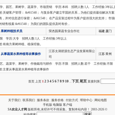
农学、园艺、果树学、蔬菜学、市场营销 学历:本科 招聘人数:1人 工作经验:3年以
述:关键客户管理： &#61548； 与复杂客户建立牢固的关系，为他们提供最佳解决方案；
表，并对信息进行保密； &#61548； 在产品安装过程中为客户提供强大的支持； 市场情
销售线索 &#61548； 为我们的团队提供及时有价...
果树种植技术员
荣杰园果蔬专业合作社
福建.厦门
不限 学历:大专 招聘人数:1人 工作经验:3年以上
述:有南方果树种植、植保经验。
江苏太湖碧源生态产业发展有限公
从事蔬菜水果种植等农事操作
江苏.常州
司
园艺、蔬菜学、果树学、作物栽培与耕作 学历:不限 招聘人数:若干 工作经验:不限
述:主要从事蔬菜水果种植等农事操作
2
3
4
5
6
7
8
9
10
下页
尾页
首页 上页
1
...
直接到第
关于我们
|
联系我们
|
服务条款
|
服务价格
|
付款方式
|
帮助中心
|
网站地图
手机版
电脑版
客户端
5A农业人才网
版权所有,未经许可不得采集、复制本站内容！ 2003-2026 ©
站内搜索: