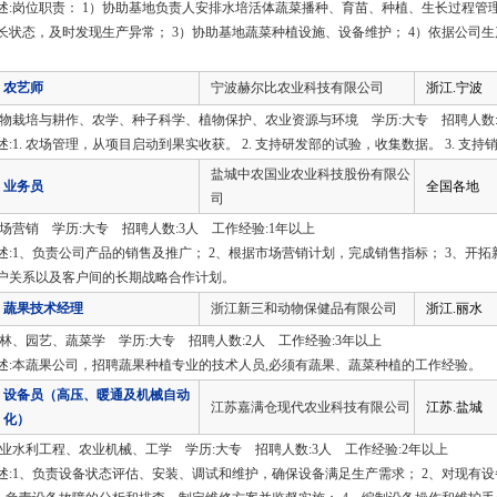
述:岗位职责： 1）协助基地负责人安排水培活体蔬菜播种、育苗、种植、生长过程管
长状态，及时发现生产异常； 3）协助基地蔬菜种植设施、设备维护； 4）依据公司
农艺师
宁波赫尔比农业科技有限公司
浙江.宁波
作物栽培与耕作、农学、种子科学、植物保护、农业资源与环境 学历:大专 招聘人数:
述:1. 农场管理，从项目启动到果实收获。 2. 支持研发部的试验，收集数据。 3. 支持
盐城中农国业农业科技股份有限公
业务员
全国各地
司
市场营销 学历:大专 招聘人数:3人 工作经验:1年以上
述:1、负责公司产品的销售及推广； 2、根据市场营销计划，完成销售指标； 3、开拓
户关系以及客户间的长期战略合作计划。
蔬果技术经理
浙江新三和动物保健品有限公司
浙江.丽水
园林、园艺、蔬菜学 学历:大专 招聘人数:2人 工作经验:3年以上
述:本蔬果公司，招聘蔬果种植专业的技术人员,必须有蔬果、蔬菜种植的工作经验。
设备员（高压、暖通及机械自动
江苏嘉满仓现代农业科技有限公司
江苏.盐城
化）
农业水利工程、农业机械、工学 学历:大专 招聘人数:3人 工作经验:2年以上
述:1、负责设备状态评估、安装、调试和维护，确保设备满足生产需求； 2、对现有