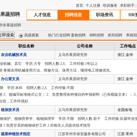
首页
|
个人注册
|
培训服务
|
求职助手
|
东果蔬招聘
人才信息
招聘信息
职场资讯
HR
华东果蔬招聘
高级搜索
热门行业招聘:
畜牧招聘
饲料招聘
兽药招聘
养殖招
职位名称
公司名称
工作地点
农业机械技术员
义乌市果蔗研究所
浙江.金华
农业机械、其它 学历:大专 招聘人数:2人 工作经验:1年以上
述:掌握农用机械使用方法、维修方法、保养方法，懂得电工维修优先。
办公室文员
义乌市果蔗研究所
浙江.金华
不限 学历:本科 招聘人数:2人 工作经验:不限
述:1、能编写标准格式公文； 2、负责整理各种项目的申报材料（已有模版文本）； 3
住宿，工作环境好.
植保技术员
义乌市果蔗研究所
全国各地
植物保护、植物营养学、植物病理学 学历:不限 招聘人数:若干 工作经验:应届毕业
述:1.负责甘蔗的植物保护工作 2.对相关人员提供技术指导
蔬菜种植技术指定
江苏常州市保安服务有限公司
江苏.常州