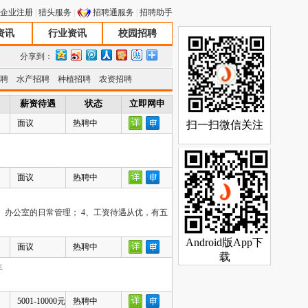
企业注册
|
猎头服务
|
招聘通服务
|
招聘助手
资讯
行业资讯
校园招聘
分享到：
聘
水产招聘
种植招聘
农资招聘
薪资待遇
状态
立即网申
面议
热聘中
面议
热聘中
、办公室的日常管理； 4、工资待遇从优，有五
面议
热聘中
生
5001-10000元
热聘中