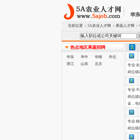
华
当前位置
5A农业人才网
果蔬人才网
>
>
>
热点地区果蔬招聘
华东
华中
华南
华北
浙江
山东
北京
专业:
岗位描
专业:
岗位描
金，包
专业:
岗位描