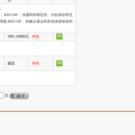
元
上
 &#61548； 沟通和协商定价、付款条款和交
报 &#61548； 积极从展会和其他来源创造和
5001-10000元
停招
面议
停招
页