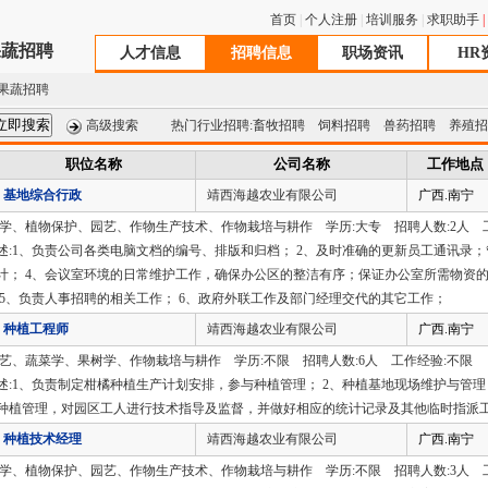
首页
|
个人注册
|
培训服务
|
求职助手
|
果蔬招聘
人才信息
招聘信息
职场资讯
HR
果蔬招聘
高级搜索
热门行业招聘:
畜牧招聘
饲料招聘
兽药招聘
养殖招
职位名称
公司名称
工作地点
基地综合行政
靖西海越农业有限公司
广西.南宁
农学、植物保护、园艺、作物生产技术、作物栽培与耕作 学历:大专 招聘人数:2人 工
述:1、负责公司各类电脑文档的编号、排版和归档； 2、及时准确的更新员工通讯录；
计； 4、会议室环境的日常维护工作，确保办公区的整洁有序；保证办公室所需物资
 5、负责人事招聘的相关工作； 6、政府外联工作及部门经理交代的其它工作；
种植工程师
靖西海越农业有限公司
广西.南宁
园艺、蔬菜学、果树学、作物栽培与耕作 学历:不限 招聘人数:6人 工作经验:不限
述:1、负责制定柑橘种植生产计划安排，参与种植管理； 2、种植基地现场维护与管理；
种植管理，对园区工人进行技术指导及监督，并做好相应的统计记录及其他临时指派
种植技术经理
靖西海越农业有限公司
广西.南宁
农学、植物保护、园艺、作物生产技术、作物栽培与耕作 学历:不限 招聘人数:3人 工