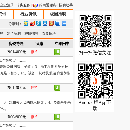
企业注册
|
猎头服务
|
招聘通服务
|
招聘助手
资讯
行业资讯
校园招聘
分享到：
聘
水产招聘
种植招聘
农资招聘
薪资待遇
状态
立即网申
2001-4000元
停招
作经验:3年以上
管理公司网络、邮箱； 3、员工考勤系统维护、
的充足（如水、纸、设备、耗材及报销单据表格
2001-4000元
停招
 3、对相关人员的技术指导； 4、负责基地果
工作。
5000-6000元
停招
作经验:5年以上