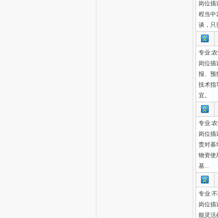
岗位描
程当中
谈，只
专业:
岗位描
报、预
技术指
宜。
专业:
岗位描
责对基
物资使
基...
专业:
岗位描
能灵活