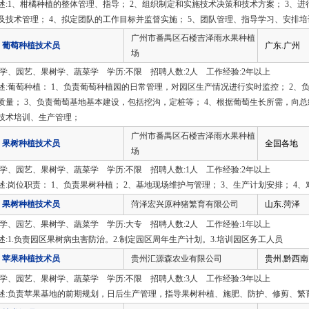
述:1、柑橘种植的整体管理、指导； 2、组织制定和实施技术决策和技术方案； 3、
及技术管理； 4、拟定团队的工作目标并监督实施； 5、团队管理、指导学习、安排
广州市番禺区石楼吉泽雨水果种植
葡萄种植技术员
广东.广州
场
农学、园艺、果树学、蔬菜学 学历:不限 招聘人数:2人 工作经验:2年以上
述:葡萄种植： 1、负责葡萄种植园的日常管理，对园区生产情况进行实时监控； 2
质量； 3、负责葡萄基地基本建设，包括挖沟，定桩等； 4、根据葡萄生长所需，向总
技术培训、生产管理；
广州市番禺区石楼吉泽雨水果种植
果树种植技术员
全国各地
场
农学、园艺、果树学、蔬菜学 学历:不限 招聘人数:1人 工作经验:2年以上
述:岗位职责： 1、负责果树种植； 2、基地现场维护与管理； 3、生产计划安排； 4
果树种植技术员
菏泽宏兴原种猪繁育有限公司
山东.菏泽
农学、园艺、果树学、蔬菜学 学历:大专 招聘人数:2人 工作经验:1年以上
述:1.负责园区果树病虫害防治。2.制定园区周年生产计划。3.培训园区务工人员
苹果种植技术员
贵州汇源森农业有限公司
贵州.黔西南
农学、园艺、果树学、蔬菜学 学历:不限 招聘人数:3人 工作经验:3年以上
述:负责苹果基地的前期规划，日后生产管理，指导果树种植、施肥、防护、修剪、繁