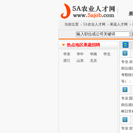
当前位置
5A农业人才网
果蔬人才网
>
>
>
热点地区果蔬招聘
华东
华中
华南
华北
浙江
山东
北京
专业:
岗位描
考勤统
等）；
专业:
岗位描
树日常
专业: