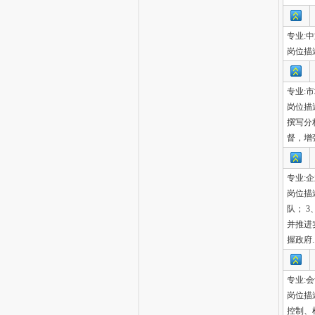
专业:
岗位描
专业:
岗位描
撰写分
督，增
专业:
岗位描
队； 
并推进
握政府..
专业:
岗位描
控制、