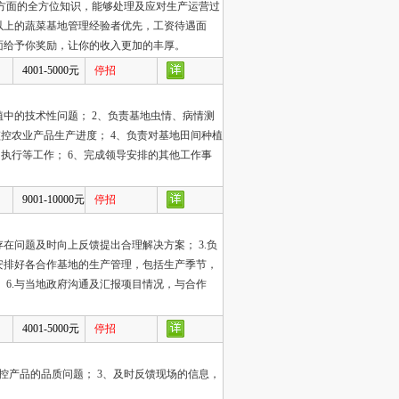
方面的全方位知识，能够处理及应对生产运营过
亩以上的蔬菜基地管理经验者优先，工资待遇面
面给予你奖励，让你的收入更加的丰厚。
4001-5000元
停招
植中的技术性问题； 2、负责基地虫情、病情测
控农业产品生产进度； 4、负责对基地田间种植
执行等工作； 6、完成领导安排的其他工作事
9001-10000元
停招
存在问题及时向上反馈提出合理解决方案； 3.负
安排好各合作基地的生产管理，包括生产季节，
 6.与当地政府沟通及汇报项目情况，与合作
4001-5000元
停招
控产品的品质问题； 3、及时反馈现场的信息，