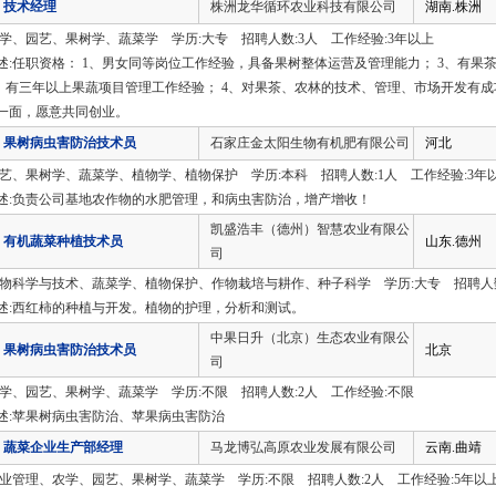
技术经理
株洲龙华循环农业科技有限公司
湖南.株洲
农学、园艺、果树学、蔬菜学 学历:大专 招聘人数:3人 工作经验:3年以上
述:任职资格： 1、男女同等岗位工作经验，具备果树整体运营及管理能力； 3、有果茶
2、有三年以上果蔬项目管理工作经验； 4、对果茶、农林的技术、管理、市场开发有成
一面，愿意共同创业。
果树病虫害防治技术员
石家庄金太阳生物有机肥有限公司
河北
园艺、果树学、蔬菜学、植物学、植物保护 学历:本科 招聘人数:1人 工作经验:3年
述:负责公司基地农作物的水肥管理，和病虫害防治，增产增收！
凯盛浩丰（德州）智慧农业有限公
有机蔬菜种植技术员
山东.德州
司
植物科学与技术、蔬菜学、植物保护、作物栽培与耕作、种子科学 学历:大专 招聘人数
述:西红柿的种植与开发。植物的护理，分析和测试。
中果日升（北京）生态农业有限公
果树病虫害防治技术员
北京
司
农学、园艺、果树学、蔬菜学 学历:不限 招聘人数:2人 工作经验:不限
述:苹果树病虫害防治、苹果病虫害防治
蔬菜企业生产部经理
马龙博弘高原农业发展有限公司
云南.曲靖
企业管理、农学、园艺、果树学、蔬菜学 学历:不限 招聘人数:2人 工作经验:5年以