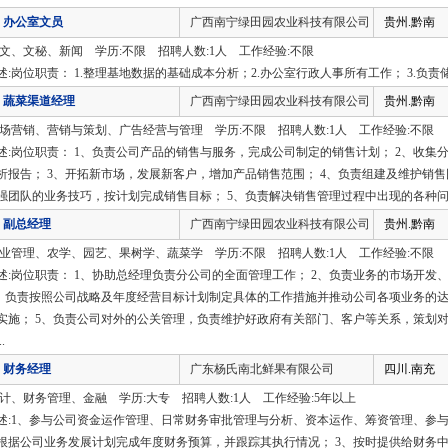
办公室文员
广西南宁绿田园农业科技有限公司
贵州.黔南
中文、文秘、新闻 学历:不限 招聘人数:1人 工作经验:不限
述:岗位职责： 1.整理基地数据的基础成本分析；2.办公室行政人事所有工作； 3.负责
蔬菜渠道经理
广西南宁绿田园农业科技有限公司
贵州.黔南
市场营销、营销与策划、广告经营与管理 学历:不限 招聘人数:1人 工作经验:不限
述:岗位职责： 1、负责公司产品的销售与服务，完成公司制定的销售计划； 2、收
析报告； 3、开拓新市场，发展新客户，增加产品销售范围； 4、负责组建及维护销
强团队的业务技巧，按计划完成销售目标； 5、负责解决销售管理过程中出现的各种
副总经理
广西南宁绿田园农业科技有限公司
贵州.黔南
企业管理、农学、园艺、果树学、蔬菜学 学历:不限 招聘人数:1人 工作经验:不限
述:岗位职责： 1、协助总经理负责分公司的全面管理工作； 2、负责业务的市场开
3、负责按照公司战略及年度经营目标计划制定具体的工作措施并推动公司各项业务的达
实施； 5、负责公司对外的公关管理，负责维护好政府有关部门、客户等关系，策划对
.
财务经理
广东杨氏南北鲜果有限公司
四川.南充
会计、财务管理、金融 学历:大专 招聘人数:1人 工作经验:5年以上
述:1、参与公司资金运作管理、日常财务审批管理与分析、资本运作、筹资管理、参与
根据公司业务发展计划完成年度财务预算，并跟踪其执行情况； 3、按时提供给财务