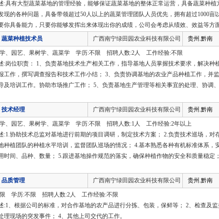
述:具有大型蔬菜基地的管理经验，能够保证蔬菜基地的整体正常运营，具备蔬菜种植
发现的各种问题，具备带领超过50人以上的蔬菜管理团队人员优先，拥有超过1000
要你具备能力，只要你能够发挥出来体现出你的成绩，公司会考虑从绩效、效益等方
蔬菜种植技术员
广西南宁绿田园农业科技有限公司
贵州.黔南
农学、园艺、果树学、蔬菜学 学历:不限 招聘人数:2人 工作经验:不限
述:岗位职责： 1、负责基地技术生产相关工作，指导基地人员掌握技术要求，解决种
报工作，撰写调查报告和技术工作小结； 3、负责协调基地的农业产品种植工作，并监
导及培训工作。协助市场推广工作； 5、负责基地生产管理等相关事宜的处理、协调、
技术经理
广西南宁绿田园农业科技有限公司
贵州.黔南
农学、园艺、果树学、蔬菜学 学历:不限 招聘人数:1人 工作经验:2年以上
述:1.协助技术总监对基地进行前期的项目调研，制定技术方案； 2.负责技术巡场，对
地种植团队的种植水平培训，监督团队巡场的情况； 4.基本熟悉各种有机标准体系，
用时间、品种、数量； 5.跟进基地操作规范的落实，确保种植作物的安全和质量稳定；
品质管理
广西南宁绿田园农业科技有限公司
贵州.黔南
不限 学历:不限 招聘人数:2人 工作经验:不限
述:1、根据公司的标准，对合作基地的农产品进行分拣、包装，保鲜等； 2、检查及监
处理现场的突发事件； 4、其他上司交代的工作。