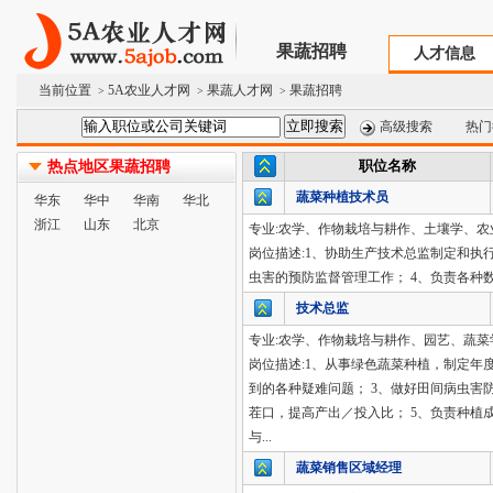
果蔬招聘
人才信息
当前位置
5A农业人才网
果蔬人才网
果蔬招聘
>
>
>
高级搜索
热门
职位名称
热点地区果蔬招聘
蔬菜种植技术员
华东
华中
华南
华北
浙江
山东
北京
专业:农学、作物栽培与耕作、土壤学、农
岗位描述:1、协助生产技术总监制定和执
虫害的预防监督管理工作； 4、负责各种
技术总监
专业:农学、作物栽培与耕作、园艺、蔬菜学
岗位描述:1、从事绿色蔬菜种植，制定年
到的各种疑难问题； 3、做好田间病虫害
茬口，提高产出／投入比； 5、负责种植
与...
蔬菜销售区域经理