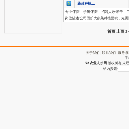
蔬菜种植工
专业:不限 学历:不限 招聘人数:若干 
岗位描述:公司因扩大蔬菜种植面积，先
首页
上页
3
关于我们
|
联系我们
|
服务条
手
5A农业人才网
版权所有,未经许
站内搜索: