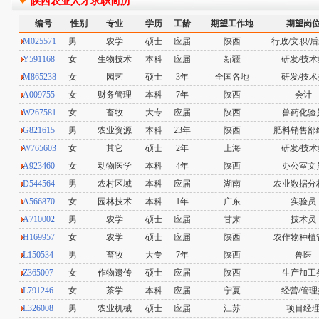
陕西农业人才求职简历
编号
性别
专业
学历
工龄
期望工作地
期望岗
M025571
男
农学
硕士
应届
陕西
行政/文职/
Y591168
女
生物技术
本科
应届
新疆
研发/技术
M865238
女
园艺
硕士
3年
全国各地
研发/技术
A009755
女
财务管理
本科
7年
陕西
会计
W267581
女
畜牧
大专
应届
陕西
兽药化验
G821615
男
农业资源
本科
23年
陕西
肥料销售部
W765603
女
其它
硕士
2年
上海
研发/技术
A923460
女
动物医学
本科
4年
陕西
办公室文
D544564
男
农村区域
本科
应届
湖南
农业数据分
A566870
女
园林技术
本科
1年
广东
实验员
A710002
男
农学
硕士
应届
甘肃
技术员
H169957
女
农学
硕士
应届
陕西
农作物种植
L150534
男
畜牧
大专
7年
陕西
兽医
Z365007
女
作物遗传
硕士
应届
陕西
生产加工
L791246
女
茶学
本科
应届
宁夏
经营/管理
L326008
男
农业机械
硕士
应届
江苏
项目经