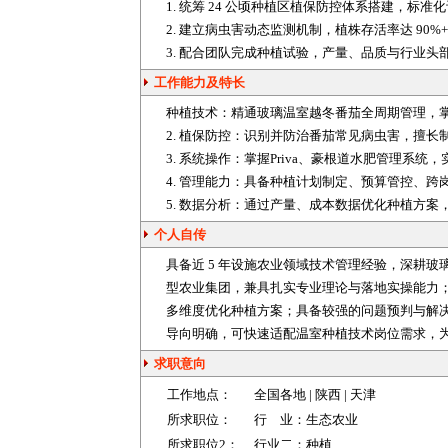
1. 统筹 24 公顷种植区植保防控体系搭建，标准化
2. 建立病虫害动态监测机制，植株存活率达 90%
3. 配合团队完成种植试验，产量、品质与行业头
工作能力及特长
种植
技术：精通玻璃温室越冬番茄全周期管理，掌
2. 植保防控：识别并防治番茄常见病虫害，擅长
3. 系统操作：掌握Priva、豪根道水肥管理系
4. 管理能力：具备种植计划制定、预算管控、
5. 数据分析：通过产量、成本数据优化种植方
个人自传
具备近 5 年设施农业领域技术管理经验，深耕
型农业集团，兼具扎实专业理论与落地实操能力；掌
多维度优化种植方案；具备较强的问题预判与解
导向明确，可快速适配温室种植技术岗位需求，
求职意向
工作地点：
全国各地 |
陕西
|
天津
所求职位：
行 业：
生态农业
所求职位2：
行业二：
种植