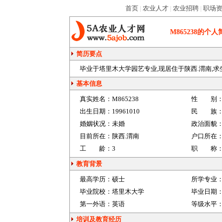
首页
|
农业人才
|
农业招聘
|
职场
M865238
的个人
简历要点
毕业于塔里木大学园艺专业,现居住于陕西.渭南,求生
基本信息
真实姓名：
M865238
性 别
出生日期：
19961010
民 族
婚姻状况：
未婚
政治面貌
目前所在：
陕西.渭南
户口所在
工 龄：
3
职 称
教育背景
最高学历：
硕士
所学专业
毕业院校：
塔里木大学
毕业日期
第一外语：
英语
等级水平
培训及教育经历