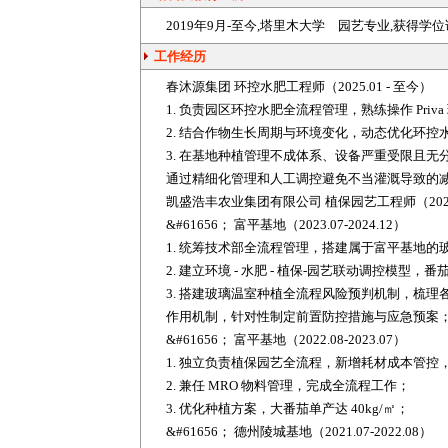
2019年9月-至今,塔里木大学 园艺专业,获得学位
工作经历
春沐源集团 环控水肥工程师（2025.01 - 至今）
1. 负责园区环控水肥全流程管理，熟练操作 Pr
2. 结合作物生长周期与环境变化，动态优化环
3. 在基地
种植
管理不成体系、设备严重受限且无
通过精细化管理和人工调控避免不当灌溉导致的
凯盛浩丰
农业
集团有限公司 植保园艺工程师（2021.07
&#61656； 富平基地（2023.07-2024.12）
1. 统筹技术部全流程管理，搭建属于富平基地
2. 建立环境 - 水肥 - 植保-园艺联动调控模型
3. 搭建玻璃温室种植全流程风险预判机制，梳
作用机制，针对性制定前置防控措施与应急预案
&#61656； 富平基地（2022.08-2023.07）
1. 独立负责植保园艺全流程，新增耗材成本管控，
2. 兼任 MRO 物料管理，完成全流程工作；
3. 优化种植方案，大番茄单产达 40kg/㎡；
&#61656； 德州陵城基地（2021.07-2022.08）