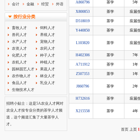
A860796
茶学
5年
会计
金融
经贸
外语
X800853
茶学
应届
按行业分类
D518019
茶学
应届
畜牧人才
饲料人才
Y440850
茶学
应届
兽药人才
养殖人才
水产人才
宠物人才
L103820
茶学
应届
农资人才
农药人才
H402306
茶学
7年
化肥人才
种子人才
农机人才
种植人才
A711912
茶学
1年
园林园艺人才
果蔬人才
Z507353
茶学
1年
农作物人才
林业人才
食品人才
乳业人才
J860796
茶学
2年
生物技术人才
H732616
茶学
应届
招聘小贴士：这是5A农业人才网对
农业人才按专业分类的茶学人才频
X215558
茶学
4年
道，这个频道汇集了大量茶学人
才。
首页 上页
1