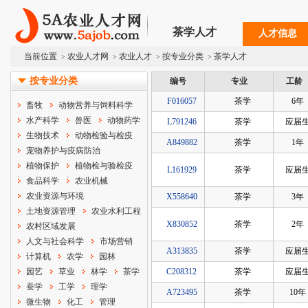
茶学人才
人才信息
当前位置
农业人才网
农业人才
按专业分类
茶学人才
>
>
>
>
按专业分类
编号
专业
工龄
F016057
茶学
6年
畜牧
动物营养与饲料科学
水产科学
兽医
动物药学
L791246
茶学
应届
生物技术
动物检验与检疫
A849882
茶学
1年
宠物养护与疫病防治
植物保护
植物检与验检疫
L161929
茶学
应届
食品科学
农业机械
农业资源与环境
X558640
茶学
3年
土地资源管理
农业水利工程
X830852
茶学
2年
农村区域发展
人文与社会科学
市场营销
A313835
茶学
应届
计算机
农学
园林
园艺
草业
林学
茶学
C208312
茶学
应届
蚕学
工学
理学
A723495
茶学
10年
微生物
化工
管理