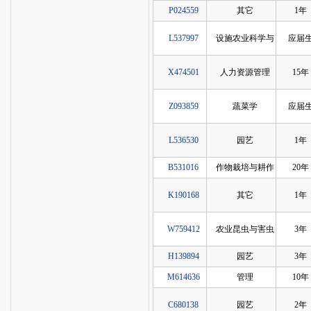
P024559
其它
1年
L537997
设施农业科学与
应届
X474501
人力资源管理
15年
Z093859
蔬菜学
应届
L536530
园艺
1年
B531016
作物栽培与耕作
20年
K190168
其它
1年
W759412
农业昆虫与害虫
3年
H139894
园艺
3年
M614636
管理
10年
C680138
园艺
2年