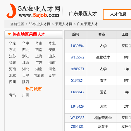
广东果蔬人才
人才信息
当前位置
5A农业人才网
果蔬人才网
广东果蔬人才
>
>
>
热点地区果蔬人才
编号
专业
工龄
华东
华中
华南
华北
L030694
农学
应届
东北
西北
西南
安徽
江苏
浙江
上海
山东
W155572
生物技术
8年
福建
江西
广东
海南
河南
湖北
湖南
河北
A609273
农学
1年
北京
天津
内蒙古
辽宁
S184924
农学
8年
四川
陕西
热门城市
L685843
园艺
3年
青岛
广州
L948429
园艺
2年
W312387
植物营养学
应届
Z894121
蔬菜学
应届