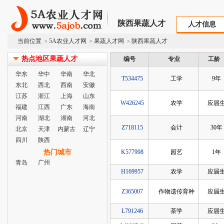
陕西果蔬人才
人才信息
当前位置
5A农业人才网
果蔬人才网
陕西果蔬人才
>
>
>
热点地区果蔬人才
编号
专业
工龄
华东
华中
华南
华北
T534475
工学
9年
东北
西北
西南
安徽
江苏
浙江
上海
山东
W426245
农学
应届
福建
江西
广东
海南
河南
湖北
湖南
河北
Z718115
会计
30年
北京
天津
内蒙古
辽宁
四川
陕西
热门城市
K577998
园艺
1年
青岛
广州
H169957
农学
应届
Z365007
作物遗传育种
应届
L791246
茶学
应届