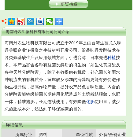
薪资待遇
海南丹农生物科技有限公司公司介绍
海南丹农生物科技有限公司成立于2019年是由台湾生技龙头味
丹关联企业转投资之生技材料开发公司。沿袭味丹发酵技术在
各类氨基酸生产及应用领域方面，引进台湾、日本先进
种植
技
术。本产品富含各种有益菌发酵后的衍生物（如生化黄腐酸及
各种天然分解酵素），除了有效提供有机质，补充因长年雨水
冲刷流失的有机质外，黄腐酸及添加的海藻精更能有效促进作
物生根开根，提高作物产量，提升农产品色香味质量。内含的
分解酵素能够缓解因长期使用化肥造成的土壤板结现象，水肥
一体，精准施肥，长期连续使用，有效降低
化肥
使用量，减少
总施肥成本外，还达到了环保减碳的目的。
详细信息
所属行业
肥料
单位性质
外资/合资企业