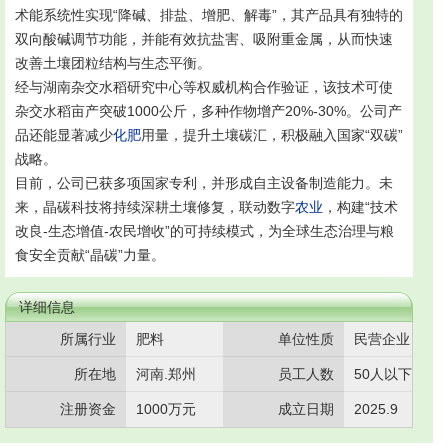
术能系统性实现“降碱、排盐、增肥、解毒”，其产品具有独特的
双向酸碱调节功能，并能有效抗盐害、吸附重金属，从而快速
改善土壤团粒结构与生态平衡。
经与湖南杂交水稻研究中心等权威机构合作验证，该技术可使
杂交水稻亩产突破1000公斤，多种作物增产20%-30%。公司产
品还能显著减少
化肥
用量，提升土壤碳汇，积极融入国家“双碳”
战略。
目前，公司已获多项国家专利，并形成自主设备制造能力。未
来，晶碳科技将持续深耕土壤修复，联动数字
农业
，构建“技术
改良-生态增值-农民增收”的可持续模式，为全球生态治理与粮
食安全贡献“晶碳”力量。
详细信息
所属行业
肥料
单位性质
民营企业
所在地
河南.郑州
员工人数
50人以下
注册资金
1000万元
成立日期
2025.9