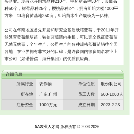
头企业。现有花卉组培品种210个、中药材品种50个，蓝莓品
种50个，树莓品种25个，樱桃品种2个；拥有组培大楼4000平
方米，组培育苗基地250亩，组培苗木生产规模为一亿株。
公司在华南地区首先开发和研究全基质栽培蓝莓，于2011年开
始繁育蓝莓组培苗，独创蓝莓瓶内生根，可以完全保证蓝莓苗
无菌无病毒，全年生产。公司生产的各种规格蓝莓苗销往全国
各地，在业界拥有非常好的口碑，是许多国内很多知名农业上
市公司（如诺普信，海升集团）的优质供应商。
详细信息
所属行业
农作物
单位性质
股份制公司
所在地
广东.广州
员工人数
500-1000人
注册资金
1000万元
成立日期
2023.2.23
5A农业人才网
版权所有 © 2003-
2026