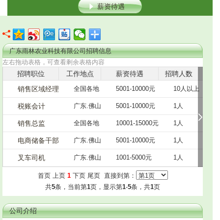
薪资待遇
广东雨林农业科技有限公司招聘信息
左右拖动表格，可查看剩余表格内容
招聘职位
工作地点
薪资待遇
招聘人数
发
销售区域经理
全国各地
5001-10000元
10人以上
2
税账会计
广东.佛山
5001-10000元
1人
2
销售总监
全国各地
10001-15000元
1人
2
电商储备干部
广东.佛山
5001-10000元
1人
2
叉车司机
广东.佛山
1001-5000元
1人
2
首页 上页
1
下页 尾页 直接到第：
共
5
条，当前第
1
页，显示第
1
-
5
条，共
1
页
公司介绍