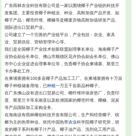
广东雨林农业科技有限公司是一家以围绕椰子产业链的科技开
发集团。主要投资椰子种植业、种业、高附加值产品开发、如
椰子产品：椰壳纤维、椰糠等是椰废弃物高附加值研发产品、
国际进出口贸易产业。
公司建立了一个完善的产业链平台，产业包括：农业、家具
业、贸易供应、营销管理中心等。
我们是全国椰子产业技术创新联盟副理事长单位、海南椰子产
业协会副会长单位、佛山市顺德区花卉协会副会长单位、佛山
市中心企业促进会理事单位等，负责椰子协会柬埔寨、斯里兰
卡办事处工作。
在柬埔寨拥有100多亩椰子产品加工工厂。在柬埔寨拥有十万亩
椰子种植储备用地，已
种植
一万五千亩新品种椰子。
在广东佛山设有进出口贸易公司、椰纤维环保床垫厂，负责印
度、斯里兰卡等东南亚以及欧洲国家的椰壳纤维、椰糠、泥炭
等产品国际加工采购业务。
在海南设有雨林椰创科技开发有限公司，生产和经营椰子、槟
榔为主的热带种业。依托中国热带
农业
科学院椰子研究所，研
发的椰子系列有椰子汁产品、椰子油产品、洗剂化工用产品、