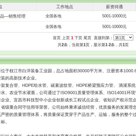
位
工作地点
薪资待遇
产品—销售经理
全国各地
5001-10000元
全国各地
5001-10000元
首页 上页
1
下页 尾页 直接到第：
共
2
条，当前第
1
页，显示第
1
-
2
条，共
1
页
位于枝江市白洋装备工业园，总占地面积30000平方米、注册资本1000.
安装的高新技术企业。
架复合管、HDPE给水管、碳素波纹管、HDPE桥梁预应力管、 滴灌
、农业节水灌溉，公司通过了ISO9001质量管理体系、ISO14001环境
术企业、宜昌市科技型中小企业创新成长工程试点企业、省知识产权示范
、省级重合同守信用等荣誉。公司始终秉承诚信经营，优质服务的发展理
托严密的质量管理休系，将质量保证贯穿于产品生产、运输，服务的整个
目标。