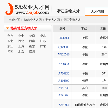
浙江宠物人才
人才信息
当前位置
5A农业人才网
宠物人才网
浙江宠物人才
>
>
>
热点地区宠物人才
编号
专业
工龄
华东
华中
华南
华北
L896364
兽医
应届
东北
西北
西南
江苏
浙江
上海
山东
广东
Q949080
兽医
1年
河南
北京
四川
W920516
兽医
28年
Z268433
兽医
应届
A700336
兽医
5年
A416399
管理
1年
A651638
其它
14年
A741466
兽医
应届
Z244561
动物检验与检疫
应届