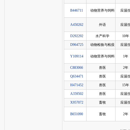
B446711
动物营养与饲料
应届
A450262
外语
应届
D292292
水产科学
10年
D964725
动物检验与检疫
应届
Y109114
动物营养与饲料
1年
C883066
兽医
2年
Q634471
兽医
应届
H471452
兽医
15年
A359502
兽医
应届
X957072
畜牧
应届
B651090
畜牧
2年