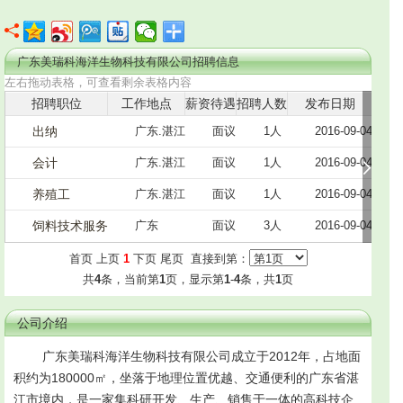
广东美瑞科海洋生物科技有限公司招聘信息
左右拖动表格，可查看剩余表格内容
招聘职位
工作地点
薪资待遇
招聘人数
发布日期
出纳
广东.湛江
面议
1人
2016-09-04
会计
广东.湛江
面议
1人
2016-09-04
养殖工
广东.湛江
面议
1人
2016-09-04
饲料技术服务
广东
面议
3人
2016-09-04
首页 上页
1
下页 尾页 直接到第：
共
4
条，当前第
1
页，显示第
1
-
4
条，共
1
页
公司介绍
广东美瑞科海洋生物科技有限公司成立于2012年，占地面
积约为180000㎡，坐落于地理位置优越、交通便利的广东省湛
江市境内，是一家集科研开发、生产、销售于一体的高科技企