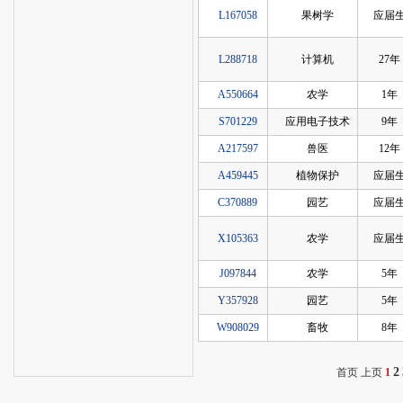
L167058
果树学
应届
L288718
计算机
27年
A550664
农学
1年
S701229
应用电子技术
9年
A217597
兽医
12年
A459445
植物保护
应届
C370889
园艺
应届
X105363
农学
应届
J097844
农学
5年
Y357928
园艺
5年
W908029
畜牧
8年
2
首页 上页
1