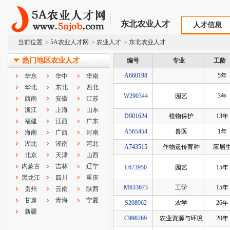
东北农业人才
人才信息
当前位置
5A农业人才网
农业人才
东北农业人才
>
>
>
热门地区农业人才
编号
专业
工龄
A660198
5年
华东
华中
华南
华北
东北
西北
W290344
园艺
3年
西南
安徽
江苏
浙江
上海
山东
D901624
植物保护
13年
福建
江西
广东
A565454
兽医
1年
海南
广西
河南
湖北
湖南
河北
A743515
作物遗传育种
应届
北京
天津
山西
内蒙古
吉林
辽宁
L673950
园艺
15年
黑龙江
四川
重庆
M633673
工学
15年
贵州
云南
陕西
甘肃
青海
宁夏
S208962
农学
26年
新疆
C998269
农业资源与环境
20年