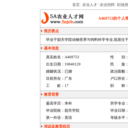
首页
|
农业人才
|
农业招聘
|
职场
A469753
的个人
简历要点
毕业于韶关学院动物营养与饲料科学专业,现居住于广东,
基本信息
真实姓名：
A469753
性 别
出生日期：
19840129
民 族
婚姻状况：
已婚
政治面貌
目前所在：
广东
户口所在
工 龄：
17
职 称
教育背景
最高学历：
本科
所学专业
毕业院校：
韶关学院
毕业日期
第一外语：
英语
等级水平
培训及教育经历