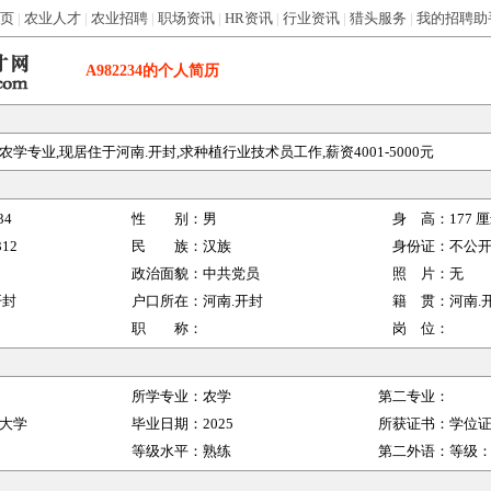
页
|
农业人才
|
农业招聘
|
职场资讯
|
HR资讯
|
行业资讯
|
猎头服务
|
我的招聘助
A982234
的个人简历
学专业,现居住于河南.开封,求种植行业技术员工作,薪资4001-5000元
34
性 别：
男
身 高：
177
厘
312
民 族：
汉族
身份证：
不公
政治面貌：
中共党员
照 片：
无
开封
户口所在：
河南.开封
籍 贯：
河南.
职 称：
岗 位：
所学专业：
农学
第二专业：
大学
毕业日期：
2025
所获证书：
学位
等级水平：
熟练
第二外语：
等级