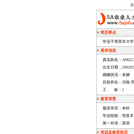
首
简历要点
毕业于塔里木大学农
基本信息
真实姓名：
A9822
出生日期：
20020
婚姻状况：
未婚
目前所在：
河南.
工 龄：
1
教育背景
最高学历：
本科
毕业院校：
塔里木
第一外语：
英语
培训及教育经历