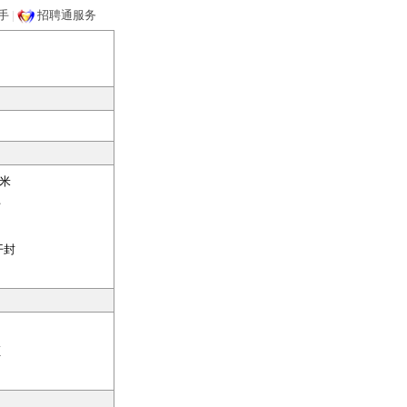
手
|
招聘通服务
米
开
开封
证
：