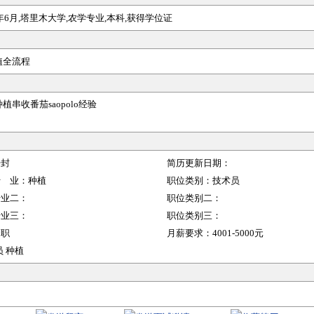
25年6月,塔里木大学,农学专业,本科,获得学位证
植
全流程
种植
串收番茄saopolo经验
开封
简历更新日期：
行 业：
种植
职位类别：
技术员
行业二：
职位类别二：
行业三：
职位类别三：
全职
月薪要求：
4001-5000元
 种植