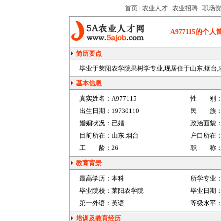
首页
|
农业人才
|
农业招聘
|
职场
A977115
的个人
简历要点
毕业于莱阳农学院果树学专业,现居住于山东.烟台,求肥
基本信息
真实姓名：
A977115
性 别
出生日期：
19730110
民 族
婚姻状况：
已婚
政治面貌
目前所在：
山东.烟台
户口所在
工 龄：
26
职 称
教育背景
最高学历：
本科
所学专业
毕业院校：
莱阳农学院
毕业日期
第一外语：
英语
等级水平
培训及教育经历