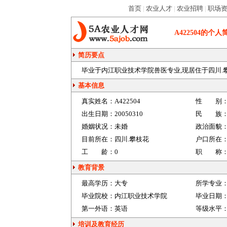
首页
|
农业人才
|
农业招聘
|
职场
A422504
的个人
简历要点
毕业于内江职业技术学院兽医专业,现居住于四川.
基本信息
真实姓名：
A422504
性 别
出生日期：
20050310
民 族
婚姻状况：
未婚
政治面貌
目前所在：
四川.攀枝花
户口所在
工 龄：
0
职 称
教育背景
最高学历：
大专
所学专业
毕业院校：
内江职业技术学院
毕业日期
第一外语：
英语
等级水平
培训及教育经历