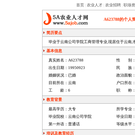
首页
|
农业人才
|
农业招聘
|
职场
A623788
的个人
简历要点
毕业于云南公司学院工商管理专业,现居住于云南,求种
基本信息
真实姓名：
A623788
性 别
出生日期：
19950923
民 族
婚姻状况：
已婚
政治面貌
目前所在：
云南
户口所在
工 龄：
6
职 称
教育背景
最高学历：
大专
所学专业
毕业院校：
云南公司学院
毕业日期
第一外语：
普通话
等级水平
培训及教育经历