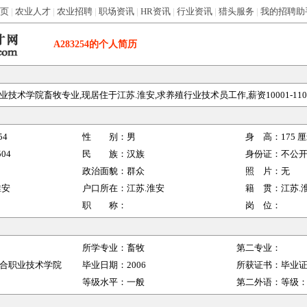
页
|
农业人才
|
农业招聘
|
职场资讯
|
HR资讯
|
行业资讯
|
猎头服务
|
我的招聘助
A283254
的个人简历
技术学院畜牧专业,现居住于江苏.淮安,求养殖行业技术员工作,薪资10001-110
54
性 别：
男
身 高：
175
厘
504
民 族：
汉族
身份证：
不公
政治面貌：
群众
照 片：
无
淮安
户口所在：
江苏.淮安
籍 贯：
江苏.
职 称：
岗 位：
所学专业：
畜牧
第二专业：
合职业技术学院
毕业日期：
2006
所获证书：
毕业
等级水平：
一般
第二外语：
等级