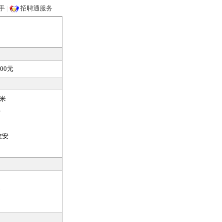
手
|
招聘通服务
00元
米
开
淮安
证
：