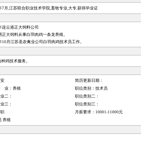
006年7月,江苏联合职业技术学院,畜牧专业,大专,获得毕业证
07年连云港正大
饲料
公司
淮阴正大饲料从事白羽肉鸡一条龙
养殖
。
025年10月江苏圣农禽业公司白羽肉鸡技术员工作。
肉种鸡技术服务。
淮安
简历更新日期：
行 业：
养殖
职位类别：
技术员
行业二：
职位类别二：
行业三：
职位类别三：
全职
月薪要求：
10001-11000元
 养殖