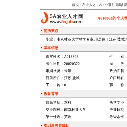
首页
|
农业人才
|
农业招聘
|
职场
A018863
的个人
简历要点
毕业于南京林业大学林学专业,现居住于江苏.盐城,求林
基本信息
真实姓名：
A018863
性 别
出生日期：
20020322
民 族
婚姻状况：
未婚
政治面貌
目前所在：
江苏.盐城
户口所在
工 龄：
0
职 称
教育背景
最高学历：
本科
所学专业
毕业院校：
南京林业大学
毕业日期
第一外语：
英语
等级水平
培训及教育经历