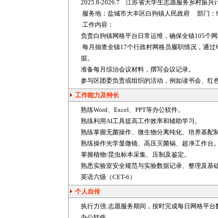
2025.8-2026.7 江苏省大学生志愿服务乡村振
服务地：盐城市大丰区白驹镇人民政府 部门：
工作内容：
负责白驹镇网格平台日常运维，确保全镇105个
每月抽查全镇17个行政村网格员履职情况，通
据。
准备每月综治会议材料，撰写会议记录。
参与区团委负责或组织的活动，例如读书会、红
工作能力及特长
熟练Word、Excel、PPT等办公软件。
熟练利用AI工具提高工作效率和辅助学习。
熟练掌握无菌操作、微生物分离纯化、培养基配
熟练操作光学显微镜、高压灭菌锅、超净工作台
掌握植物/昆虫标本采集、压制及鉴定。
熟悉实验室安全规范与实验数据记录、整理及基础
英语六级（CET-6）
个人自传
执行力强:志愿服务期间，按时完成每日网格平台
办公软件。