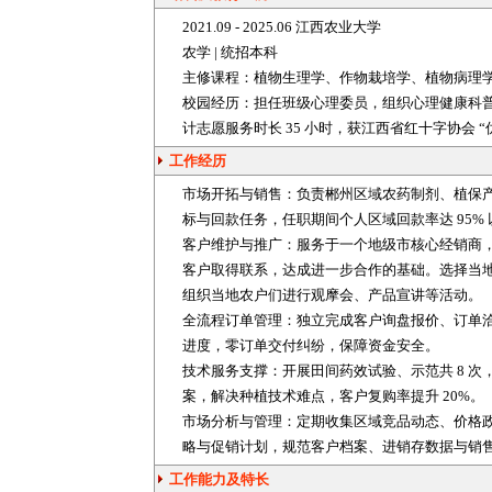
2021.09 - 2025.06 江西农业大学
农学 | 统招本科
主修课程：植物生理学、作物栽培学、植物病理
校园经历：担任班级心理委员，组织心理健康科普活动
计志愿服务时长 35 小时，获江西省红十字协会 “
工作经历
市场开拓与销售：负责郴州区域
农药
制剂、植保
标与回款任务，任职期间个人区域回款率达 95% 
客户维护与推广：服务于一个地级市核心经销商
客户取得联系，达成进一步合作的基础。选择当
组织当地农户们进行观摩会、产品宣讲等活动。
全流程订单管理：独立完成客户询盘报价、订单
进度，零订单交付纠纷，保障资金安全。
技术服务支撑：开展田间药效试验、示范共 8 
案，解决种植技术难点，客户复购率提升 20%。
市场分析与管理：定期收集区域竞品动态、价格
略与促销计划，规范客户档案、进销存数据与销
工作能力及特长