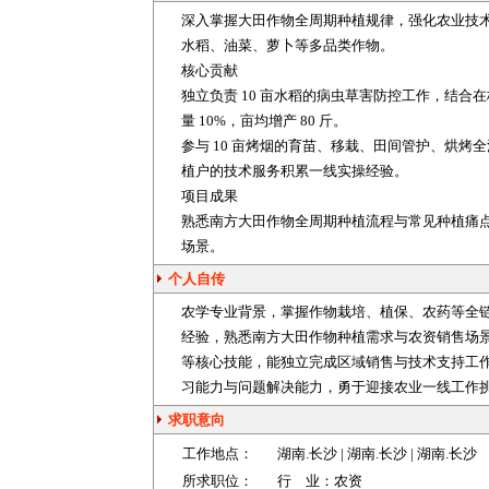
深入掌握大田作物全周期种植规律，强化农业技术落
水稻、油菜、萝卜等多品类作物。
核心贡献
独立负责 10 亩水稻的病虫草害防控工作，结
量 10%，亩均增产 80 斤。
参与 10 亩烤烟的育苗、移栽、田间管护、烘
植户的技术服务积累一线实操经验。
项目成果
熟悉南方大田作物全周期种植流程与常见种植痛
场景。
个人自传
农学专业背景，掌握作物栽培、植保、农药等全链条
经验，熟悉南方大田作物种植需求与农资销售场
等核心技能，能独立完成区域销售与技术支持工
习能力与问题解决能力，勇于迎接农业一线工作
求职意向
工作地点：
湖南
.长沙 | 湖南.长沙 | 湖南.长沙
所求职位：
行 业：
农资