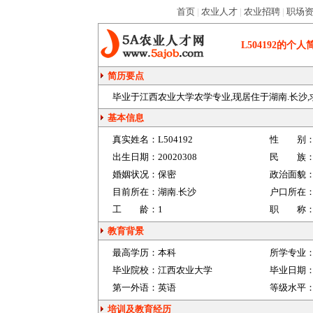
首页
|
农业人才
|
农业招聘
|
职场
L504192
的个人
简历要点
毕业于江西农业大学农学专业,现居住于湖南.长沙,求农
基本信息
真实姓名：
L504192
性 别
出生日期：
20020308
民 族
婚姻状况：
保密
政治面貌
目前所在：
湖南.长沙
户口所在
工 龄：
1
职 称
教育背景
最高学历：
本科
所学专业
毕业院校：
江西农业大学
毕业日期
第一外语：
英语
等级水平
培训及教育经历