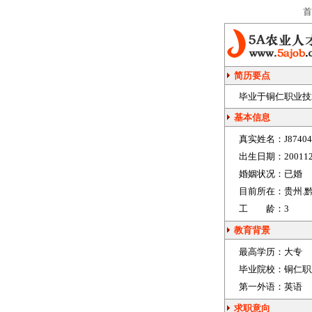
首
简历要点
毕业于铜仁职业技术
基本信息
真实姓名：
J8740
出生日期：
20011
婚姻状况：
已婚
目前所在：
贵州.
工 龄：
3
教育背景
最高学历：
大专
毕业院校：
铜仁职
第一外语：
英语
求职意向