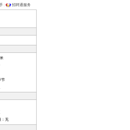
手
|
招聘通服务
米
开
毕节
员
证
级：
无