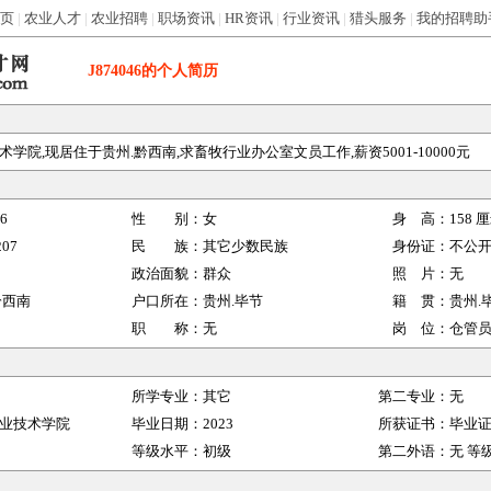
页
|
农业人才
|
农业招聘
|
职场资讯
|
HR资讯
|
行业资讯
|
猎头服务
|
我的招聘助
J874046
的个人简历
学院,现居住于贵州.黔西南,求畜牧行业办公室文员工作,薪资5001-10000元
46
性 别：
女
身 高：
158
厘
207
民 族：
其它少数民族
身份证：
不公
政治面貌：
群众
照 片：
无
黔西南
户口所在：
贵州.毕节
籍 贯：
贵州.
职 称：
无
岗 位：
仓管
所学专业：
其它
第二专业：
无
业技术学院
毕业日期：
2023
所获证书：
毕业
等级水平：
初级
第二外语：
无
等