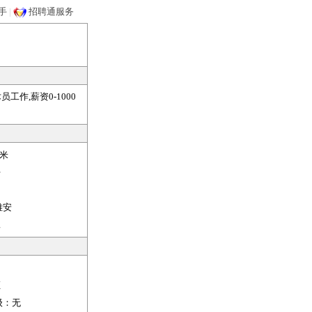
手
|
招聘通服务
作,薪资0-1000
米
开
雅安
工
证
级：
无