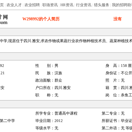
页
|
农业人才
|
农业招聘
|
职场资讯
|
HR资讯
|
行业资讯
|
猎头服务
|
我的招聘助
W298992
的个人简历
没有
学,现居住于四川.雅安,求农作物或果蔬行业农作物种植技术员、蔬菜种植技术员工
92
性 别：
男
身 高：
158
厘
121
民 族：
汉族
身份证：
不公
政治面貌：
群众
照 片：
无
雅安
户口所在：
四川.雅安
籍 贯：
四川.
职 称：
无
岗 位：
杀鱼
所学专业：
普通高中课程
第二专业：
无
第二中学
毕业日期：
2012
所获证书：
毕业
等级水平：
无
第二外语：
无
等