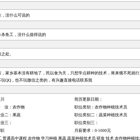
业，没什么可说的
多杀鱼工，没什么值得说的
傲之处。
策，家乡基本没有耕地了，民以食为天，只想学点耕种的技术，将来饿不死就行
不玩QQ，也不玩微信之类的，有兴趣直接电话联系我
四川
简历更新日期：
行 业：
农作物
职位类别：
农作物种植技术员
行业二：
果蔬
职位类别二：
蔬菜种植技术员
行业三：
职位类别三：
全职
月薪要求：
0-1000元
普通高中课程 农作物 学习种植 果蔬 蔬菜种植技术员 研发 技术 农作物种植技