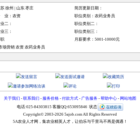
江苏
.徐州 |
山东
.枣庄
简历更新日期：
行 业：
农资
职位类别：
农药业务员
行业二：
职位类别二：
行业三：
职位类别三：
全职
月薪要求：
5001-10000元
场营销 农资 农药业务员
关于我们
-
联系我们
-
服务价格
-
付款方式
-
广告服务
-
帮助中心
-
网站地图
电话:025-84303815 客服QQ:653095846 状态
Copyright© 2003-
2026 5ajob.com All Rights Reserved
5A农业人才网，集农业精英人才，让伯乐与千里马不再是偶遇！