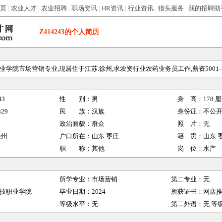
页
|
农业人才
|
农业招聘
|
职场资讯
|
HR资讯
|
行业资讯
|
猎头服务
|
我的招聘助
Z414243
的个人简历
学院市场营销专业,现居住于江苏.徐州,求农资行业农药业务员工作,薪资5001-1
43
性 别：
男
身 高：
178
厘
329
民 族：
汉族
身份证：
不公
政治面貌：
群众
照 片：
无
徐州
户口所在：
山东.枣庄
籍 贯：
山东.
职 称：
其他
岗 位：
水产
所学专业：
市场营销
第二专业：
无
技职业学院
毕业日期：
2024
所获证书：
网店
等级水平：
无
第二外语：
无
等