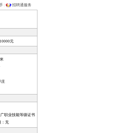
手
|
招聘通服务
0000元
米
开
枣庄
推广职业技能等级证书
级：
无