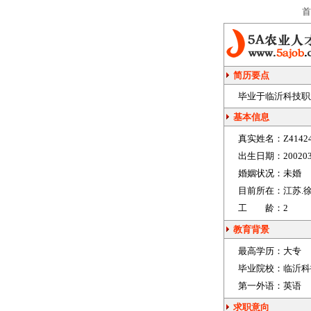
首
简历要点
毕业于临沂科技职业
基本信息
真实姓名：
Z4142
出生日期：
20020
婚姻状况：
未婚
目前所在：
江苏.
工 龄：
2
教育背景
最高学历：
大专
毕业院校：
临沂科
第一外语：
英语
求职意向