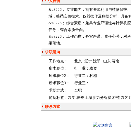
个人自传
&#8226； 专业能力：拥有资源利用与植物保
域，熟悉实验技术、仪器操作及数据分析，具备
&#8226； 综合素质：兼具专业严谨性与计算
任务，综合素质全面。
&#8226； 工作态度：务实严谨、责任心强，
果落地。
求职意向
工作地点：
北京
|
辽宁
.沈阳 |
山东
.济南
所求职位：
行 业：
农资
所求职位2：
行业二：
种植
所求职位3：
行业三：
求职方式：
全职
简历标签：农学 农资 土壤肥力分析员 种植 农艺师
联系方式