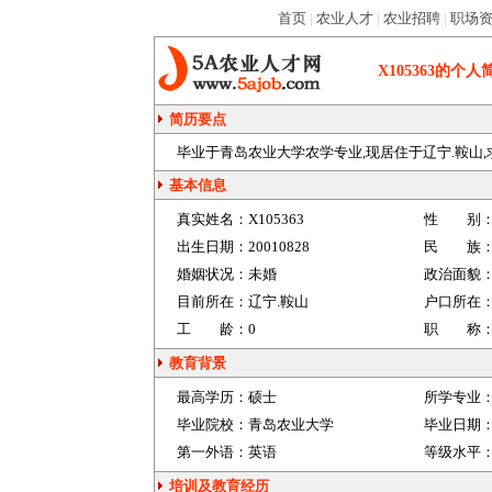
首页
|
农业人才
|
农业招聘
|
职场
X105363
的个人
简历要点
毕业于青岛农业大学农学专业,现居住于辽宁.鞍山,求
基本信息
真实姓名：
X105363
性 别
出生日期：
20010828
民 族
婚姻状况：
未婚
政治面貌
目前所在：
辽宁.鞍山
户口所在
工 龄：
0
职 称
教育背景
最高学历：
硕士
所学专业
毕业院校：
青岛农业大学
毕业日期
第一外语：
英语
等级水平
培训及教育经历