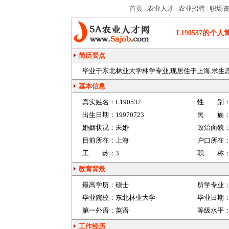
首页
|
农业人才
|
农业招聘
|
职场
L190537
的个人
简历要点
毕业于东北林业大学林学专业,现居住于上海,求生态农
基本信息
真实姓名：
L190537
性 别
出生日期：
19970723
民 族
婚姻状况：
未婚
政治面貌
目前所在：
上海
户口所在
工 龄：
3
职 称
教育背景
最高学历：
硕士
所学专业
毕业院校：
东北林业大学
毕业日期
第一外语：
英语
等级水平
工作经历