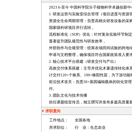
2023.6-至今 中国科学院分子植物科学卓越创新
1. 研发运营与实验室综合管理（项目进度与资源
资源全生命周期管理：负责高精尖研发设备的采
国家级科研项目并行流转 。
流程标准化（SOP）优化：针对复杂实验环节制
显著提升团队规范性与研发效率 。
外部协作与合规管理：统筹农场田间试验的跨地
申请与文档整理，确保项目符合国家政策准入要
2. 核心技术平台搭建（研发交付与产出）
高效交付体系搭建：主导并优化木薯遗传转化体系
计交付120+个株系、190+株阳性苗，为下游功
前沿技术攻关：负责30+基因编辑载体的转化管
付。
3. 团队文化与技术传播
担任课题组宣传员，独立撰写并发布多篇高质量新
求职意向
工作地点：
全国各地
所求职位：
行 业：
生态农业