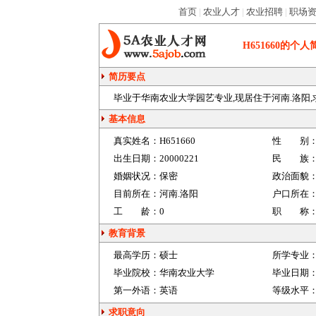
首页
|
农业人才
|
农业招聘
|
职场
H651660
的个人
简历要点
毕业于华南农业大学园艺专业,现居住于河南.洛阳,求
基本信息
真实姓名：
H651660
性 别
出生日期：
20000221
民 族
婚姻状况：
保密
政治面貌
目前所在：
河南.洛阳
户口所在
工 龄：
0
职 称
教育背景
最高学历：
硕士
所学专业
毕业院校：
华南农业大学
毕业日期
第一外语：
英语
等级水平
求职意向