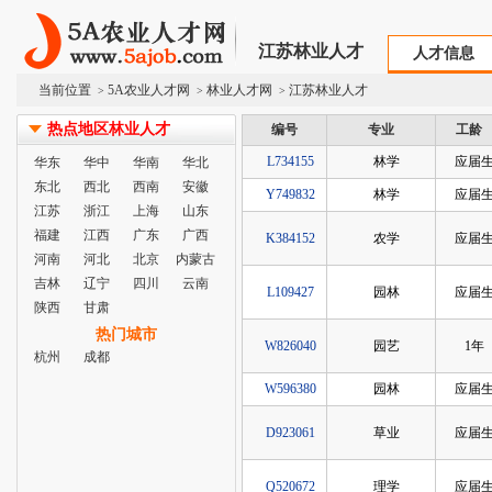
江苏林业人才
人才信息
当前位置
5A农业人才网
林业人才网
江苏林业人才
>
>
>
热点地区林业人才
编号
专业
工龄
L734155
林学
应届
华东
华中
华南
华北
东北
西北
西南
安徽
Y749832
林学
应届
江苏
浙江
上海
山东
福建
江西
广东
广西
K384152
农学
应届
河南
河北
北京
内蒙古
吉林
辽宁
四川
云南
L109427
园林
应届
陕西
甘肃
热门城市
W826040
园艺
1年
杭州
成都
W596380
园林
应届
D923061
草业
应届
Q520672
理学
应届