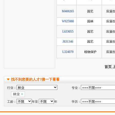
M469265
园艺
应届
W925980
园林
应届
L633055
园艺
应届
J831346
园艺
应届
L324079
植物保护
应届
首页
找不到您要的人才?搜一下看看
行业：
专业：
林业
工龄：
年至
年
学历：