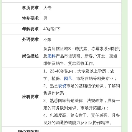
学历要求
大专
性别要求
男
年龄要求
40岁以下
外语要求
不限
负责所辖区域S－诱抗素、赤霉素系列制剂
岗位描述
及
肥料
产品市场调研、新客户开发、渠道
维护及销售、货款回收工作。
1、23-40岁以内，大专及以上学历，农
学、植保、
园艺
、市场营销等相关专业；
2、熟悉
农资
市场的基础植保知识，了解销
售运作体系；
应聘要求
3、熟悉国家营销法律、法规政策，具备一
定的商务谈判知识、市场开拓能力；
4、忠诚度高、踏实肯干、责任感强、具备
良好的沟通协调能力及团队协作精神。
职位有效期