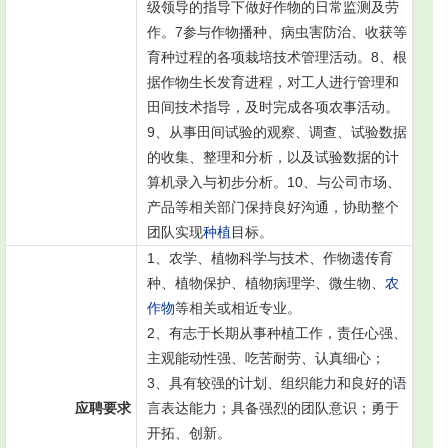
级领导的指导下做好作物的日常监测及劳
作。7参与作物播种、病虫害防治、收获等
育种过程的各项栽培技术管理活动。8、根
据作物生长发育进程，对工人进行管理和
田间技术指导，及时完成各项农事活动。
9、从事田间试验的观察、调查、试验数据
的收集、整理和分析，以及试验数据的计
算机录入与初步分析。10、与公司市场、
产品等相关部门保持良好沟通，协助整个
团队实现
种植
目标。
1、农学、植物科学与技术、作物遗传育
种、植物保护、植物病理学、微生物、
农
作物
等相关或相近专业。
2、有志于长期从事种植工作，责任心强、
主观能动性强、吃苦耐劳、认真细心；
3、具有较强的计划、组织能力和良好的语
应聘要求
言表达能力；具备强烈的团队意识；勇于
开拓、创新。