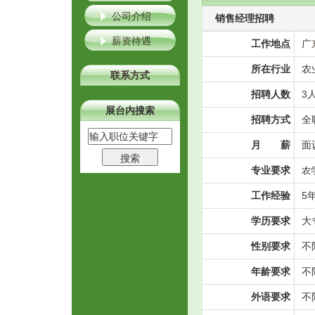
公司介绍
销售经理招聘
薪资待遇
工作地点
广
所在行业
农
联系方式
招聘人数
3
展台内搜索
招聘方式
全
月 薪
面
专业要求
农
工作经验
5
学历要求
大
性别要求
不
年龄要求
不
外语要求
不