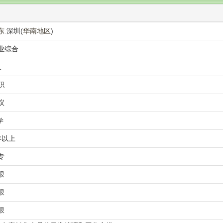
东
.深圳(
华南地区
)
业综合
人
职
议
学
年以上
专
限
限
限