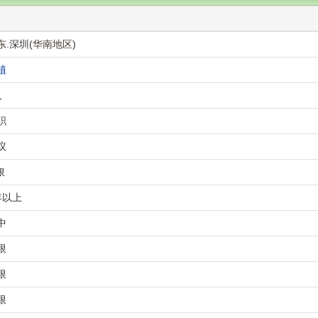
东
.深圳(
华南地区
)
植
人
职
议
限
年以上
中
限
限
限