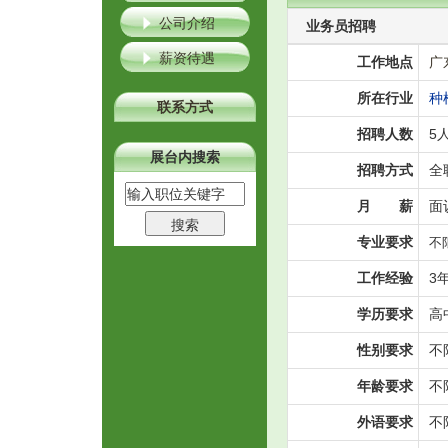
公司介绍
业务员招聘
薪资待遇
工作地点
广
所在行业
种
联系方式
招聘人数
5
展台内搜索
招聘方式
全
月 薪
面
专业要求
不
工作经验
3
学历要求
高
性别要求
不
年龄要求
不
外语要求
不